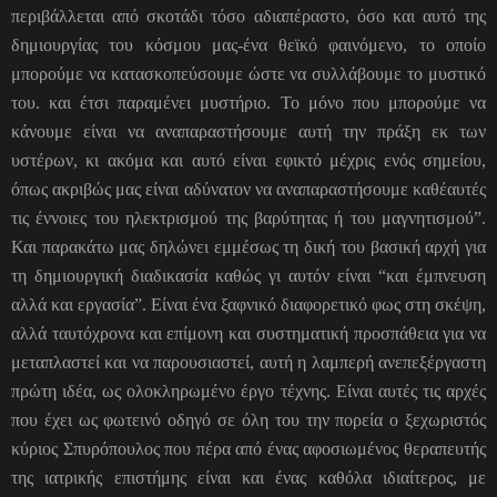
περιβάλλεται από σκοτάδι τόσο αδιαπέραστο, όσο και αυτό της
δημιουργίας του κόσμου μας-ένα θεϊκό φαινόμενο, το οποίο
μπορούμε να κατασκοπεύσουμε ώστε να συλλάβουμε το μυστικό
του. και έτσι παραμένει μυστήριο. Το μόνο που μπορούμε να
κάνουμε είναι να αναπαραστήσουμε αυτή την πράξη εκ των
υστέρων, κι ακόμα και αυτό είναι εφικτό μέχρις ενός σημείου,
όπως ακριβώς μας είναι αδύνατον να αναπαραστήσουμε καθέαυτές
τις έννοιες του ηλεκτρισμού της βαρύτητας ή του μαγνητισμού”.
Και παρακάτω μας δηλώνει εμμέσως τη δική του βασική αρχή για
τη δημιουργική διαδικασία καθώς γι αυτόν είναι “και έμπνευση
αλλά και εργασία”. Είναι ένα ξαφνικό διαφορετικό φως στη σκέψη,
αλλά ταυτόχρονα και επίμονη και συστηματική προσπάθεια για να
μεταπλαστεί και να παρουσιαστεί, αυτή η λαμπερή ανεπεξέργαστη
πρώτη ιδέα, ως ολοκληρωμένο έργο τέχνης. Είναι αυτές τις αρχές
που έχει ως φωτεινό οδηγό σε όλη του την πορεία ο ξεχωριστός
κύριος Σπυρόπουλος που πέρα από ένας αφοσιωμένος θεραπευτής
της ιατρικής επιστήμης είναι και ένας καθόλα ιδιαίτερος, με