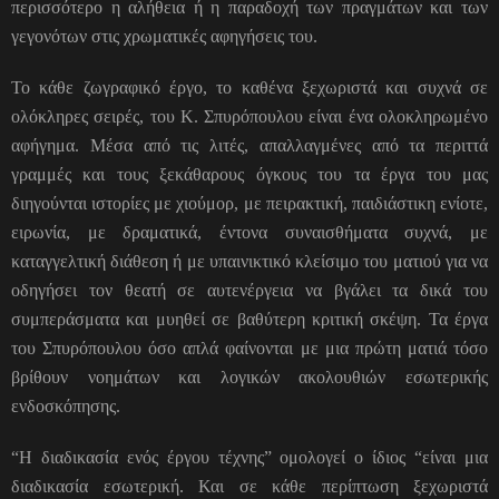
περισσότερο η αλήθεια ή η παραδοχή των πραγμάτων και των
γεγονότων στις χρωματικές αφηγήσεις του.
Το κάθε ζωγραφικό έργο, το καθένα ξεχωριστά και συχνά σε
ολόκληρες σειρές, του Κ. Σπυρόπουλου είναι ένα ολοκληρωμένο
αφήγημα. Μέσα από τις λιτές, απαλλαγμένες από τα περιττά
γραμμές και τους ξεκάθαρους όγκους του τα έργα του μας
διηγούνται ιστορίες με χιούμορ, με πειρακτική, παιδιάστικη ενίοτε,
ειρωνία, με δραματικά, έντονα συναισθήματα συχνά, με
καταγγελτική διάθεση ή με υπαινικτικό κλείσιμο του ματιού για να
οδηγήσει τον θεατή σε αυτενέργεια να βγάλει τα δικά του
συμπεράσματα και μυηθεί σε βαθύτερη κριτική σκέψη. Τα έργα
του Σπυρόπουλου όσο απλά φαίνονται με μια πρώτη ματιά τόσο
βρίθουν νοημάτων και λογικών ακολουθιών εσωτερικής
ενδοσκόπησης.
“Η διαδικασία ενός έργου τέχνης” ομολογεί ο ίδιος “είναι μια
διαδικασία εσωτερική. Και σε κάθε περίπτωση ξεχωριστά