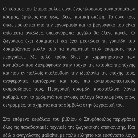
Ο κόσμος του Σπυρόπουλος είναι ένας πλούσιος συναισθημάτων
κόσμος, έμπλεος από φως, ιδέες, κριτική σκέψη. Το έργο του,
όπως προκύπτει από την εργογραφία και το βιογραφικό του είναι
απίστευτα ογκώδες, υπεράνθρωπα μεγάλο θα έλεγε κανείς. Ο
ζωγράφος έχει δοκιμαστεί και έχει μεστώσει τη γραφίδα του
δοκιμάζοντας πολλά από τα κινηματικά στυλ έκφρασης που
περιγράφει. Με απλό τρόπο δίνει τα χαρακτηριστικά των
κινημάτων που διεγράφησαν στην τροχιά της ιστορίας της τέχνης
και που εν πολλοίς ακολουθούν την ιδεολογία της εποχής τους,
αναφέροντας ταυτόχρονα και τους πιο αντιπροσωπευτικούς
εκπροσώπους τους. Περιγραφή ορισμών κρυστάλλινη, λόγια
καθαρά, σαν τα χρώματά του έννοιες εύλογα διατυπωμένες όπως
οι γραμμές, τα σχήματα και τα σύμβολα στην ζωγραφική του.
Στο επόμενο κεφάλαιο του βιβλίου ο Σπυρόπουλος περιγράφει
όλες τις παραδοσιακές τεχνικές της ζωγραφικής απεικόνισης. Και
εδώ ο αναγνώστης μαθαίνει με πολύ εύληπτο και ευσύνοπτο λόγο