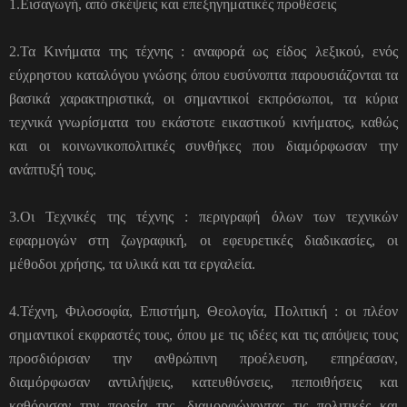
1.Εισαγωγή, από σκέψεις και επεξηγηματικές προθέσεις
2.Τα Κινήματα της τέχνης : αναφορά ως είδος λεξικού, ενός
εύχρηστου καταλόγου γνώσης όπου ευσύνοπτα παρουσιάζονται τα
βασικά χαρακτηριστικά, οι σημαντικοί εκπρόσωποι, τα κύρια
τεχνικά γνωρίσματα του εκάστοτε εικαστικού κινήματος, καθώς
και οι κοινωνικοπολιτικές συνθήκες που διαμόρφωσαν την
ανάπτυξή τους.
3.Οι Τεχνικές της τέχνης : περιγραφή όλων των τεχνικών
εφαρμογών στη ζωγραφική, οι εφευρετικές διαδικασίες, οι
μέθοδοι χρήσης, τα υλικά και τα εργαλεία.
4.Τέχνη, Φιλοσοφία, Επιστήμη, Θεολογία, Πολιτική : οι πλέον
σημαντικοί εκφραστές τους, όπου με τις ιδέες και τις απόψεις τους
προσδιόρισαν την ανθρώπινη προέλευση, επηρέασαν,
διαμόρφωσαν αντιλήψεις, κατευθύνσεις, πεποιθήσεις και
καθόρισαν την πορεία της, διαμορφώνοντας τις πολιτικές και