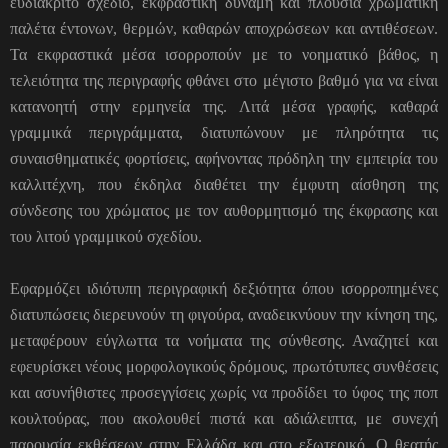
ευδιάκριτο σχέδιο, εκφραστική δύναμη και πλούσια χρωματική
παλέτα έντονων, θερμών, καθαρών αποχρώσεων και αντιθέσεων.
Τα εκφραστικά μέσα ισορροπούν με το νοηματικό βάθος, η
τελειότητα της περιγραφής φθάνει στο μέγιστο βαθμό για να είναι
κατανοητή στην ερμηνεία της. Λιτά μέσα γραφής, καθαρά
γραμμικά περιγράμματα, διατυπώνουν με πληρότητα τις
συναισθηματικές φορτίσεις, αφήνοντας πρόδηλη την εμπειρία του
καλλιτέχνη, που έκδηλα διαθέτει την έμφυτη αίσθηση της
σύνδεσης του χρώματος με τον αυθορμητισμό της έκφρασης και
του λιτού γραμμικού σχεδίου.
Εφαρμόζει ιδιότυπη περιγραφική δεξιότητα όπου ισορροπημένες
διατυπώσεις διερευνούν τη φιγούρα, αναδεικνύουν την κίνηση της,
μεταφέρουν εύγλωττα τα νοήματα της σύνθεσης. Αναζητεί και
εφευρίσκει νέους μορφολογικούς δρόμους, πρωτότυπες συνθέσεις
και ασυνήθιστες προσεγγίσεις χωρίς να προδίδει το ύφος της ποπ
κουλτούρας, που ακολουθεί πιστά και αδιάλειπτα, με συνεχή
παρουσία εκθέσεων στην Ελλάδα και στο εξωτερικό. Ο θεατής