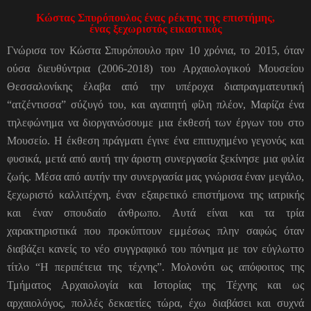
Κώστας Σπυρόπουλος ένας ρέκτης της επιστήμης,
ένας ξεχωριστός εικαστικός
Γνώρισα τον Κώστα Σπυρόπουλο πριν 10 χρόνια, το 2015, όταν
ούσα διευθύντρια (2006-2018) του Αρχαιολογικού Μουσείου
Θεσσαλονίκης έλαβα από την υπέροχα διαπραγματευτική
“ατζέντισσα” σύζυγό του, και αγαπητή φίλη πλέον, Μαρίζα ένα
τηλεφώνημα να διοργανώσουμε μια έκθεσή των έργων του στο
Μουσείο. Η έκθεση πράγματι έγινε ένα επιτυχημένο γεγονός και
φυσικά, μετά από αυτή την άριστη συνεργασία ξεκίνησε μια φιλία
ζωής. Μέσα από αυτήν την συνεργασία μας γνώρισα έναν μεγάλο,
ξεχωριστό καλλιτέχνη, έναν εξαιρετικό επιστήμονα της ιατρικής
και έναν σπουδαίο άνθρωπο. Αυτά είναι και τα τρία
χαρακτηριστικά που προκύπτουν εμμέσως πλην σαφώς όταν
διαβάζει κανείς το νέο συγγραφικό του πόνημα με τον εύγλωττο
τίτλο “Η περιπέτεια της τέχνης”. Μολονότι ως απόφοιτος της
Τμήματος Αρχαιολογία και Ιστορίας της Τέχνης και ως
αρχαιολόγος, πολλές δεκαετίες τώρα, έχω διαβάσει και συχνά