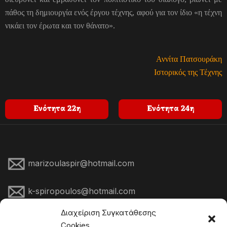
πάθος τη δημιουργία ενός έργου τέχνης, αφού για τον ίδιο «η τέχνη
νικάει τον έρωτα και τον θάνατο».
Αννίτα Πατσουράκη
Ιστορικός της Τέχνης
Ενότητα 22η
Ενότητα 24η
marizoulaspir@hotmail.com
k-spiropoulos@hotmail.com
Διαχείριση Συγκατάθεσης
kostasspiropoulospainter
Cookies