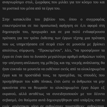
αναγνωρίσιμο στυλ, ζωγράφος που μιλάει για τον κόσμο του και
τα μυστικά του μέσα από τα έργα του.
Στην κατακλείδα του βιβλίου του, όπου ο συγγραφέας
επικεντρώνεται σε πιο προσωπική αφήγηση σε ό,τι αφορά στη
δημιουργία του, προχωράει και σε μια πολύ ενδιαφέρουσα
πρόταση για τον τρόπο έκθεσης των έργων τέχνης μια πρόταση
που ως υπηρετήσασα επί σειρά ετών σε μουσεία με βρίσκει
απολύτως σύμφωνη. “Προκειμένου”, λέει, “να προσφέρουν τα
έργα σε έναν όσο το δυνατόν μεγαλύτερο αριθμό ανθρώπων τούτη
την υπέρτατη απόλαυση της μέθεξης και της νοερής ανάπλασης θα
ήταν ευκταίο τα μουσεία να εκθέτουν εκτός από τα ολοκληρωμένα
έργα και τα προστάδιά τους, τα προσχέδια, τις σπουδές που
προηγήθηκαν του κάθε πίνακα, έτσι ώστε οι άνθρωποι να μην
αρκούνται στο να θεωρούν το ολοκληρωμένο έργο δώρο εξ
ουρανού, αλλά αντιθέτως να συνειδητοποιούν με τον δέοντα
σεβασμό, ότι θαύματα αυτά δημιουργήθηκαν από υπάρξεις σαν κι
εμάς, φτιάχτηκαν χάρη σε ανθρώπινες προσπάθειες, ανθρώπινα,