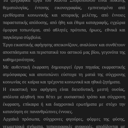
Τα ζωγραφικά έργα του Κώστα Σπυρόπουλου είναι ποικίλης
θεματολογίας, έντονης εικονογραφίας, εμπνευσμένα από
ερεθίσματα κοινωνικής και ιστορικής μελέτης, από έννοιες
παραστατικής απόδοσης, από ήθη και έθιμα καταγραφής, εγχώρια
όμορφα τοπωνύμια, από αθλητές πρότυπα, ήρωες, εθνικά και
παγκόσμια σύμβολα.
Έργα εικαστικής αφήγησης απεικονίζουν, αναλύουν και συνθέτουν
αποσπάσματα και περιστατικά του αστικού μας βίου, γεγονότα της
καθημερινότητας.
Με αυθεντική έκφραση δημιουργεί έργα πηγαίας εκφραστικής
ατμόσφαιρας και αποτυπώνει εύστοχα τη ματιά της σύγχρονης
κοινωνίας σε καίρια και τρέχοντα κοινωνικά και ηθικά ζητήματα.
Η εικαστική του αφήγηση είναι διεισδυτική, μεστή ουσίας,
απόλυτα αληθινή που θέτει με ουσιαστικό τρόπο και σύγχρονη
έκφραση, επίκαιρα ή και διαχρονικά ερωτήματα με στόχο την
κατανόηση σε πανανθρώπινες έννοιες.
Αρχαϊκά πρόσωπα, σύγχρονες φιγούρες, φόρμες της φύσης,
γεωμετρικά σχήματα, τοπιογραφικές αναφορές, αποδίδονται με